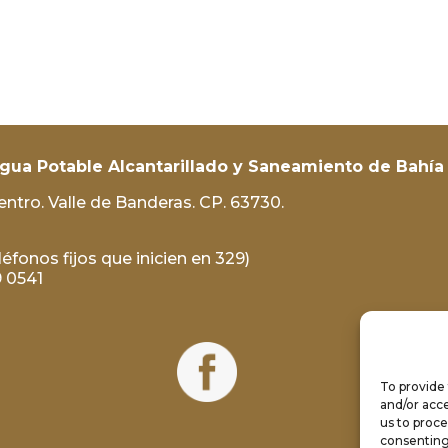
ua Potable Alcantarillado y Saneamiento de Bahía 
ntro. Valle de Banderas. CP. 63730.
éfonos fijos que inicien en 329)
 0541
To provide 
and/or acce
us to proce
consenting